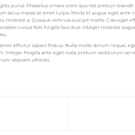
gittis purus. Phasellus ornare enim quis nisl pretium blandit. 
m lacus massa sit amet turpis. Morbi et augue eget ante co
 molestie a. Quisque vehicula suscipit mattis. Cras eget eff
dales cursus felis fringilla faucibus. Integer molestie augue
es.
 amet efficitur sapien finibus. Nulla mollis dictum neque, eg
. Integer fringilla ante eget nulla pretium vestibulum vel vit
nunc aliquam ultricies.