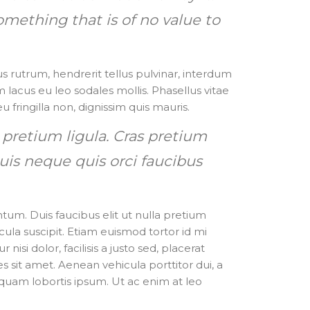
omething that is of no value to
us rutrum, hendrerit tellus pulvinar, interdum
m lacus eu leo sodales mollis. Phasellus vitae
 fringilla non, dignissim quis mauris.
t pretium ligula. Cras pretium
is neque quis orci faucibus
tum. Duis faucibus elit ut nulla pretium
ula suscipit. Etiam euismod tortor id mi
isi dolor, facilisis a justo sed, placerat
s sit amet. Aenean vehicula porttitor dui, a
iquam lobortis ipsum. Ut ac enim at leo