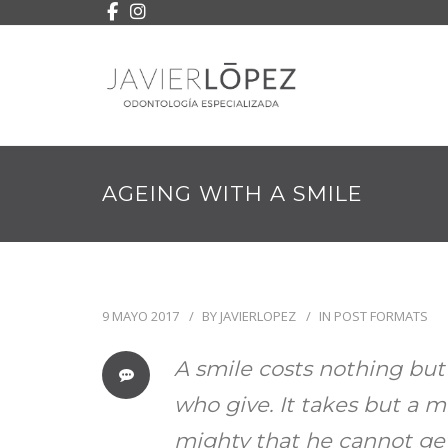
AGEING WITH A SMILE
9 MAYO 2017
BY
JAVIERLOPEZ
IN
POST FORMATS
A smile costs nothing but
who give. It takes but a m
mighty that he cannot get