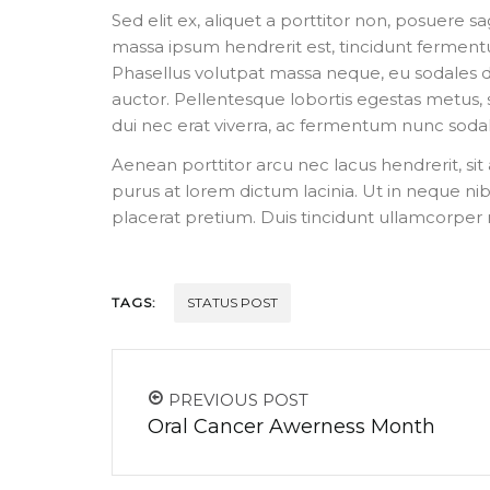
Sed elit ex, aliquet a porttitor non, posuere sa
massa ipsum hendrerit est, tincidunt fermentu
Phasellus volutpat massa neque, eu sodales dui
auctor. Pellentesque lobortis egestas metus, so
dui nec erat viverra, ac fermentum nunc sodal
Aenean porttitor arcu nec lacus hendrerit, sit
purus at lorem dictum lacinia. Ut in neque nibh
placerat pretium. Duis tincidunt ullamcorper 
TAGS:
STATUS POST
PREVIOUS POST
Oral Cancer Awerness Month