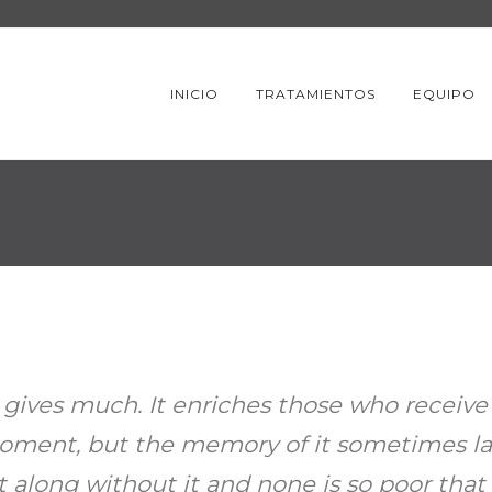
INICIO
TRATAMIENTOS
EQUIPO
 gives much. It enriches those who receiv
oment, but the memory of it sometimes last
 along without it and none is so poor that