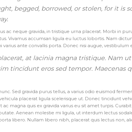
ht, begged, borrowed, or stolen, for it is s
ay.
us ac neque gravida, in tristique urna placerat. Morbi in pur
ectus. Vivamus accumsan ligula eu luctus lobortis. Nam dictu
mi varius ante convallis porta. Donec nisi augue, vestibulum eu
 placerat, at lacinia magna tristique. Nam u
im tincidunt eros sed tempor. Maecenas qu
unc. Sed gravida purus tellus, a varius odio euismod fermen
cula placerat ligula scelerisque ut. Donec tincidunt vehic
ac magna quis ex gravida varius eu sit amet turpis. Curabitur n
lputate. Aenean molestie mi ligula, ut interdum lectus sodale
rta libero. Nullam libero nibh, placerat quis lectus non, al