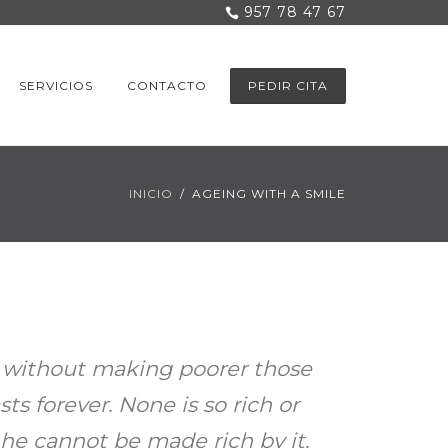
957 78 47 67
SERVICIOS
CONTACTO
PEDIR CITA
INICIO
AGEING WITH A SMILE
e without making poorer those
s forever. None is so rich or
 he cannot be made rich by it.