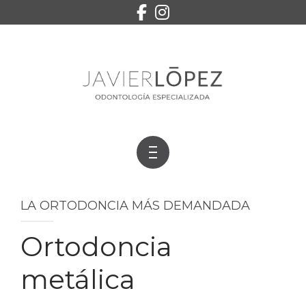
EQUIPO
SERVICIOS
CONTACTO
PEDIR CITA
INICIO
LA ORTODONCIA MÁS DEMANDADA
TRATAMIENTOS
Ortodoncia
EQUIPO
metálica
SERVICIOS