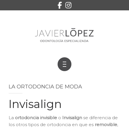
EQUIPO
SERVICIOS
CONTACTO
PEDIR CITA
INICIO
LA ORTODONCIA DE MODA
TRATAMIENTOS
Invisalign
EQUIPO
SERVICIOS
La
ortodoncia invisible
o
Invisalign
se diferencia de
los otros tipos de ortodoncia en que es
removible
,