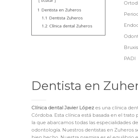
ocultar
Ortod
1
Dentista en Zuheros
Perio
1.1
Dentista Zuheros
Endod
1.2
Clínica dental Zuheros
Odont
Bruxi
PADI
Dentista en Zuhe
Clínica dental Javier López
es una clínica den
Córdoba. Esta clínica está basada en el trato 
la que abarcamos todas las especialidades 
odontología. Nuestros dentistas en Zuheros s
bien hecho. Nuestra premisa es el equilibrio e