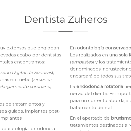
Dentista Zuheros
uy extensos que engloban
En
o
dontología conservado
llevadas acabo por dentistas
Los realizados en
una sola f
entales encontramos:
(
empastes
) y los tratamien
denominados incrustacione
seño Digital de Sonrisas
),
encargará de todos sus tra
onas sin metal (
zirconio-
alargamiento coronario,
La
e
ndodoncia rotatoria
tie
nervio del diente. Es impor
para un correcto abordaje 
os de tratamientos y
tratamiento dental.
sea guiada, implantes post-
implantes.
En el apartado de
bruxismo
tratamientos destinados a r
 aparatología: ortodoncia