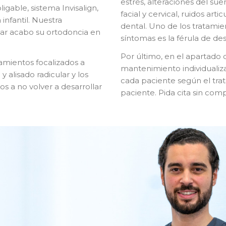
estrés, alteraciones del sue
igable, sistema Invisalign,
facial y cervical, ruidos arti
 infantil. Nuestra
dental. Uno de los tratamie
var acabo su ortodoncia en
síntomas es la férula de de
Por último, en el apartado
tamientos focalizados a
mantenimiento individualiz
 alisado radicular y los
cada paciente según el trat
s a no volver a desarrollar
paciente. Pida cita sin com