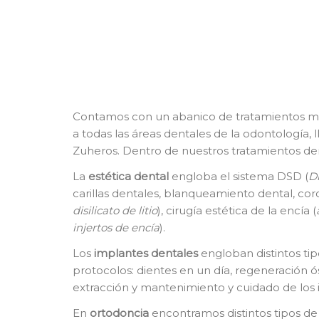
Contamos con un abanico de tratamientos m
a todas las áreas dentales de la odontología, 
Zuheros. Dentro de nuestros tratamientos d
La
e
stética dental
engloba el sistema DSD (
Di
carillas dentales, blanqueamiento dental, cor
disilicato de litio
), cirugía estética de la encía (
injertos de encía
).
Los
i
mplantes dentales
engloban distintos tip
protocolos: dientes en un día, regeneración ó
extracción y mantenimiento y cuidado de los 
En
o
rtodoncia
encontramos distintos tipos de