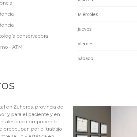
oncia
doncia
Miércoles
oncia
Jueves
ología conservadora
Viernes
smo - ATM
Sábado
ros
tal en Zuheros, provincia de
por y para el paciente y en
dentales que componen la
e preocupan por el trabajo
ntre salud y estética en