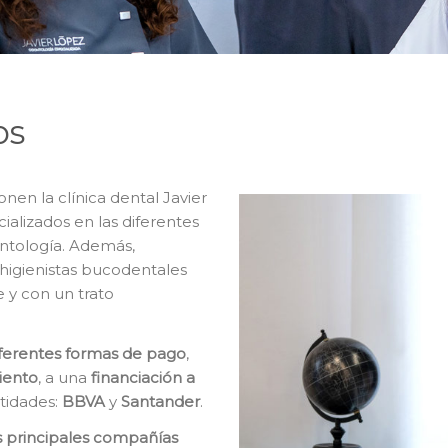
os
en la clínica dental Javier
ializados en las diferentes
ontología. Además,
higienistas bucodentales
e y con un trato
iferentes formas de pago
,
iento
, a una
financiación a
ntidades:
BBVA
y
Santander
.
s principales compañías