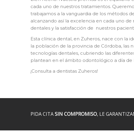
cada uno de nuestros tratamientos. Queremos 
trabajamos a la vanguardia de los métodos de
alcanzando así la excelencia en cada uno de 
dentales y la satisfacción de nuestros pacient
Esta clínica dental, en Zuheros, nace con la id
la población de la provincia de Córdoba, las 
tecnologías dentales, cubriendo las diferent
plantean en el ámbito odontológico a día de 
¡Consulta a dentistas Zuheros!
PIDA CITA
SIN COMPROMISO
, LE GARANTIZ