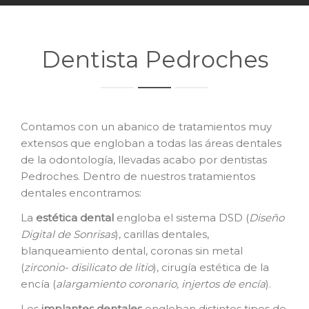
Dentista Pedroches
Contamos con un abanico de tratamientos muy
extensos que engloban a todas las áreas dentales
de la odontología, llevadas acabo por dentistas
Pedroches. Dentro de nuestros tratamientos
dentales encontramos:
La
e
stética dental
engloba el sistema DSD (
Diseño
Digital de Sonrisas
), carillas dentales,
blanqueamiento dental, coronas sin metal
(
zirconio- disilicato de litio
), cirugía estética de la
encía (
alargamiento coronario, injertos de encía
).
Los
i
mplantes dentales
engloban distintos tipos de