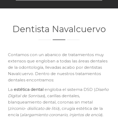
Dentista Navalcuervo
Contamos con un abanico de tratamientos muy
extensos que engloban a todas las áreas dentales
de la odontología, llevadas acabo por dentistas
Navalcuervo. Dentro de nuestros tratamientos
dentales encontramos:
La
e
stética dental
engloba el sistema DSD (
Diseño
Digital de Sonrisas
), carillas dentales,
blanqueamiento dental, coronas sin metal
(
zirconio- disilicato de litio
), cirugía estética de la
encía (
alargamiento coronario, injertos de encía
).