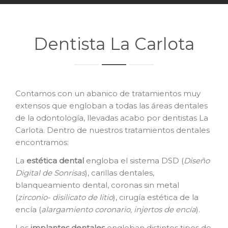
Dentista La Carlota
Contamos con un abanico de tratamientos muy
extensos que engloban a todas las áreas dentales
de la odontología, llevadas acabo por dentistas La
Carlota. Dentro de nuestros tratamientos dentales
encontramos:
La
e
stética dental
engloba el sistema DSD (
Diseño
Digital de Sonrisas
), carillas dentales,
blanqueamiento dental, coronas sin metal
(
zirconio- disilicato de litio
), cirugía estética de la
encía (
alargamiento coronario, injertos de encía
).
Los
i
mplantes dentales
engloban distintos tipos de