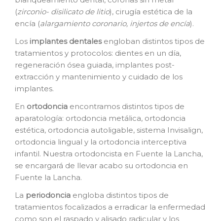
(
zirconio- disilicato de litio
), cirugía estética de la
encía (
alargamiento coronario, injertos de encía
).
Los
i
mplantes dentales
engloban distintos tipos de
tratamientos y protocolos: dientes en un día,
regeneración ósea guiada, implantes post-
extracción y mantenimiento y cuidado de los
implantes.
En
o
rtodoncia
encontramos distintos tipos de
aparatología: ortodoncia metálica, ortodoncia
estética, ortodoncia autoligable, sistema Invisalign,
ortodoncia lingual y la ortodoncia interceptiva
infantil. Nuestra ortodoncista en Fuente la Lancha,
se encargará de llevar acabo su ortodoncia en
Fuente la Lancha.
La
p
eriodoncia
engloba distintos tipos de
tratamientos focalizados a erradicar la enfermedad
como son el raspado y alisado radicular y los