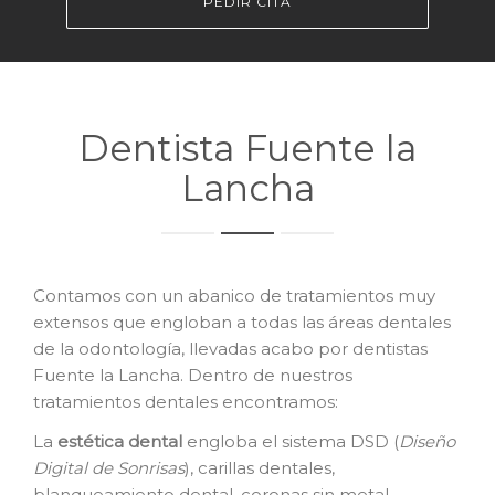
PEDIR CITA
Dentista Fuente la
Lancha
Contamos con un abanico de tratamientos muy
extensos que engloban a todas las áreas dentales
de la odontología, llevadas acabo por dentistas
Fuente la Lancha. Dentro de nuestros
tratamientos dentales encontramos:
La
e
stética dental
engloba el sistema DSD (
Diseño
Digital de Sonrisas
), carillas dentales,
blanqueamiento dental, coronas sin metal