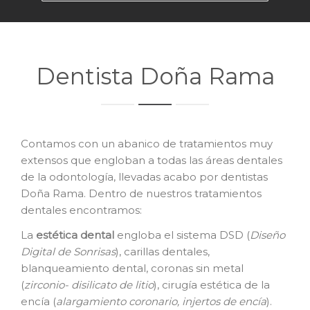
Dentista Doña Rama
Contamos con un abanico de tratamientos muy
extensos que engloban a todas las áreas dentales
de la odontología, llevadas acabo por dentistas
Doña Rama. Dentro de nuestros tratamientos
dentales encontramos:
La
e
stética dental
engloba el sistema DSD (
Diseño
Digital de Sonrisas
), carillas dentales,
blanqueamiento dental, coronas sin metal
(
zirconio- disilicato de litio
), cirugía estética de la
encía (
alargamiento coronario, injertos de encía
).