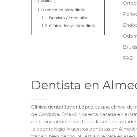
ocultar
Ortod
1
Dentista en Almedinilla
Perio
1.1
Dentista Almedinilla
Endod
1.2
Clínica dental Almedinilla
Odont
Bruxi
PADI
Dentista en Almed
Clínica dental Javier López
es una clínica dent
de Córdoba. Esta clínica está basada en el tra
en la que abarcamos todas las especialidad
la odontología. Nuestros dentistas en Almedin
trabajo bien hecho. Nuestra premisa es el equi