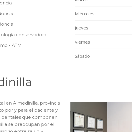
oncia
doncia
Miércoles
oncia
Jueves
ología conservadora
Viernes
smo - ATM
Sábado
inilla
al en Almedinilla, provincia
to por y para el paciente y
es dentales que componen
illa se preocupan por el
librio entre salud y