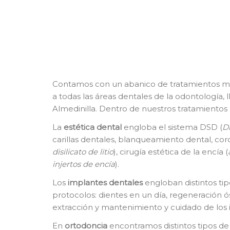
Contamos con un abanico de tratamientos m
a todas las áreas dentales de la odontología, 
Almedinilla. Dentro de nuestros tratamiento
La
e
stética dental
engloba el sistema DSD (
Di
carillas dentales, blanqueamiento dental, cor
disilicato de litio
), cirugía estética de la encía (
injertos de encía
).
Los
i
mplantes dentales
engloban distintos tip
protocolos: dientes en un día, regeneración ó
extracción y mantenimiento y cuidado de los 
En
o
rtodoncia
encontramos distintos tipos de