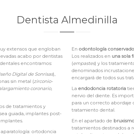
Dentista Almedinilla
uy extensos que engloban
En
o
dontología conservado
llevadas acabo por dentistas
Los realizados en
una sola f
s dentales encontramos:
(
empastes
) y los tratamien
denominados incrustaciones
seño Digital de Sonrisas
),
encargará de todos sus tra
onas sin metal (
zirconio-
alargamiento coronario,
La
e
ndodoncia rotatoria
tie
nervio del diente. Es impor
para un correcto abordaje 
os de tratamientos y
tratamiento dental.
sea guiada, implantes post-
implantes.
En el apartado de
bruxismo
tratamientos destinados a r
 aparatología: ortodoncia