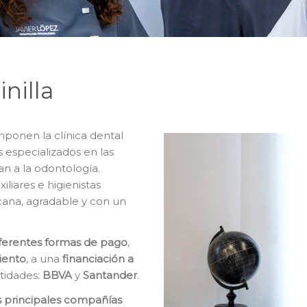
nilla
mponen la clínica dental
s especializados en las
n a la odontología.
iares e higienistas
cana, agradable y con un
iferentes formas de pago
,
iento
, a una
financiación a
ntidades:
BBVA
y
Santander
.
s principales compañías