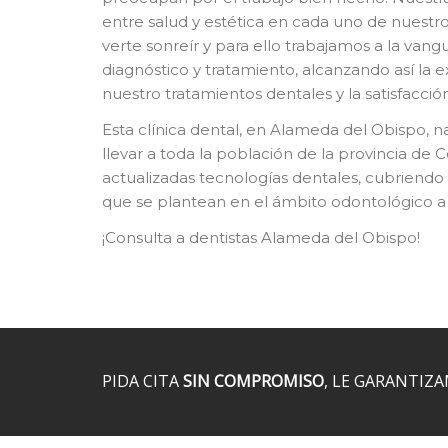
entre salud y estética en cada uno de nuest
verte sonreír y para ello trabajamos a la van
diagnóstico y tratamiento, alcanzando así la 
nuestro tratamientos dentales y la satisfacci
Esta clínica dental, en Alameda del Obispo, na
llevar a toda la población de la provincia de 
actualizadas tecnologías dentales, cubriendo
que se plantean en el ámbito odontológico a 
¡Consulta a dentistas Alameda del Obispo!
PIDA CITA
SIN COMPROMISO
, LE GARANTIZ