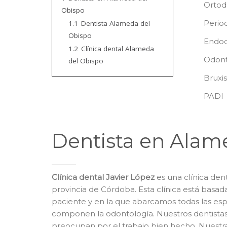
Ortod
Obispo
Perio
1.1
Dentista Alameda del
Obispo
Endod
1.2
Clínica dental Alameda
Odont
del Obispo
Bruxi
PADI
Dentista en Alam
Clínica dental Javier López
es una clínica den
provincia de Córdoba. Esta clínica está basada
paciente y en la que abarcamos todas las es
componen la odontología. Nuestros dentista
preocupan por el trabajo bien hecho. Nuestra 