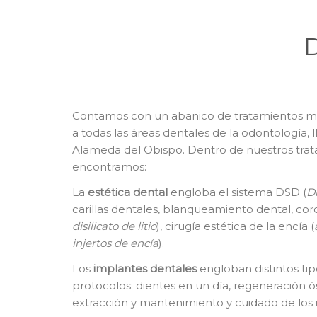
D
Contamos con un abanico de tratamientos m
a todas las áreas dentales de la odontología, 
Alameda del Obispo. Dentro de nuestros tra
encontramos:
La
e
stética dental
engloba el sistema DSD (
Di
carillas dentales, blanqueamiento dental, cor
disilicato de litio
), cirugía estética de la encía (
injertos de encía
).
Los
i
mplantes dentales
engloban distintos tip
protocolos: dientes en un día, regeneración ó
extracción y mantenimiento y cuidado de los 