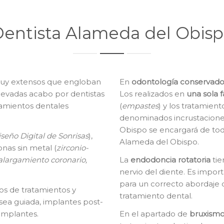
entista Alameda del Obis
uy extensos que engloban
En
o
dontología conservado
llevadas acabo por dentistas
Los realizados en
una sola f
tamientos dentales
(
empastes
) y los tratamien
denominados incrustacione
Obispo se encargará de tod
seño Digital de Sonrisas
),
Alameda del Obispo.
onas sin metal (
zirconio-
alargamiento coronario,
La
e
ndodoncia rotatoria
tie
nervio del diente. Es impor
para un correcto abordaje 
os de tratamientos y
tratamiento dental.
sea guiada, implantes post-
implantes.
En el apartado de
bruxismo