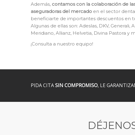
Además,
contamos con la colaboración de la
aseguradoras del mercado
en el sector denta
beneficiarte de importantes descuentos en tu
Algunas de ellas son: Adeslas, DKV, Generali, 
Meridiano, Allianz, Helvetia, Divina Pastora y
¡Consulta a nuestro equipo!
PIDA CITA
SIN COMPROMISO
, LE GARANTIZ
DÉJENOS