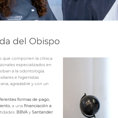
eda del Obispo
o que componen la clínica
sionales especializados en
loban a la odontología.
iares e higienistas
cana, agradable y con un
iferentes formas de pago
,
iento
, a una
financiación a
ntidades:
BBVA
y
Santander
.