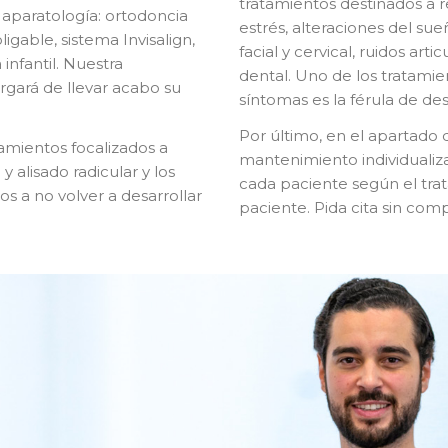
tratamientos destinados a r
 aparatología: ortodoncia
estrés, alteraciones del sue
igable, sistema Invisalign,
facial y cervical, ruidos arti
 infantil. Nuestra
dental. Uno de los tratamie
rgará de llevar acabo su
síntomas es la férula de de
Por último, en el apartado
tamientos focalizados a
mantenimiento individualiz
 alisado radicular y los
cada paciente según el trat
s a no volver a desarrollar
paciente. Pida cita sin com