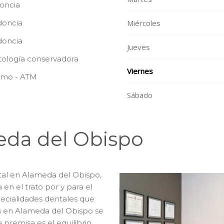
oncia
doncia
Miércoles
oncia
Jueves
ología conservadora
Viernes
smo - ATM
Sábado
eda del Obispo
tal en Alameda del Obispo,
 en el trato por y para el
pecialidades dentales que
s en Alameda del Obispo se
premisa es el equilibrio